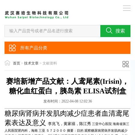
搜索
所有产品分类
首页
>
技术文章
> 文献资料
赛培新增产品文献：人鸢尾素(Irisin)，
糖化血红蛋白，胰岛素 ELISA试剂盒
发布时间：
2022-04-08 12:02:36
糖尿病肾病并发肌肉减少症患者血清鸢尾
素表达及意义
李兆飞
，
黄家禧
，
陈江秀
三亚中心医院 海南省第三
人民医院肾内科
，
海南 三亚
５７２０００
摘要
：
目的
观察糖尿病肾病并发肌肉减少