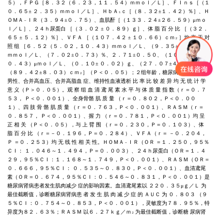
５
），
ＦＰＧ
［
８．３２
（
６．２３
，
１１．５４
）
ｍｍｏｌ
／
Ｌ
］、
ＦＩｎｓ
［（
１
０．６５±
２．３５
）
ｍｍｏｌ
／
Ｌ
］、
ＨｂＡ
ｃ
［（
８．３２±１．４２
）
％
］、
Ｈ
１
ＯＭＡ
ＩＲ
（
３．９４±０．７５
）、
血肌酐
［（
１３３．２４±２６．５９
）
μ
ｍｏ
－
ｌ
／
Ｌ
］、
２４ｈ
尿蛋白
［（
３．０２ ± ０．８９
）
ｇ
］、
体 脂 百 分 比
［（
３２．
６５ ± ５．１２
）
％
］、
ＶＦＡ
［（
１０７．４２ ± １０．６６
）
ｃｍ
］
均 高 于 对
２
照 组
［
６．５２
（
５．０２
，
１０．４３
）
ｍｍｏｌ
／
Ｌ
、（
９．３５±２．１９
）
ｍｍｏｌ
／
Ｌ
、（
７．０２±０．７３
）
％
、
２．７１±０．５０
、（
１０９．２６±２
０．４３
）
μ
ｍｏｌ
／
Ｌ
、（
０．１０±
０．０２
）
ｇ
、（
２７．０７±４．１２
）
％
、
（
８９．４２±８．０３
）
ｃｍ
］（
Ｐ
＜
０．０５
）；
２
组年龄
，
糖尿病肾病分期
，
２
男性
、
合并高血压
、
合并高脂血
症
、
维持性血液透析 比 率 比 较 差 异 均 无 统 计 学
意 义
（
Ｐ
＞
０．０５
）。
观 察 组 血 清 鸢 尾 素 水 平 与 体 质 量 指 数
（
ｒ
＝０．７
５３
，
Ｐ
＜
０．００１
）、
全身骨骼 肌 质 量
（
ｒ
＝０．８０２
，
Ｐ
＜
０．００
１
）、
四 肢 骨 骼 肌 质 量
（
ｒ
＝０．７６３
，
Ｐ
＜
０．００１
）、
ＲＡＳＭ
（
ｒ
＝
０．８５７
，
Ｐ
＜
０．００１
）、
握 力
（
ｒ
＝０．７８１
，
Ｐ
＜
０．００１
）
均 呈
正 相 关
（
Ｐ
＜
０．０５
），
与 上 臂 围
（
ｒ
＝０．２３０
，
Ｐ
＝０．１０３
）、
体
脂 百 分 比
（
ｒ
＝－０．１９６
，
Ｐ
＝０．２８４
）、
ＶＦＡ
（
ｒ
＝ －０．２０４
，
Ｐ
＝０．２５３
）
均 无 线 性 相 关 性
。
ＨＯＭＡ
ＩＲ
（
ＯＲ
＝１．２５０
，
９５％
－
ＣＩ
：
１．０４６
～
１．４９４
，
Ｐ
＝０．００３
）、
２４ｈ
尿蛋白
（
ＯＲ
＝１．４
２９
，
９５％
ＣＩ
：
１．１６８
～
１．７４９
，
Ｐ
＜
０．００１
）、
ＲＡＳＭ
（
ＯＲ
＝
０．６６６
，
９５％
ＣＩ
：
０．５３５
～
０．８３０
，
Ｐ
＜
０．００１
）、
血清鸢尾
素
（
ＯＲ
＝０．６７４
，
９５％
ＣＩ
：
０．５４６
～
０．８３１
，
Ｐ
＜
０．００１
）
是
糖尿病肾病患者发生肌肉减少
症的影响因素
。
血清鸢尾素以
２２０．３５
μ
ｇ
／
Ｌ
为
最佳截断值
，
诊断糖尿病肾病患 者 发 生 肌 肉 减 少 症 的
ＡＵＣ
为
０．８０３
（
９
５％
ＣＩ
：
０．７５４
～
０．８５３
，
Ｐ
＜
０．００１
），
灵敏度为
７８．９５％
，
特
异度为
８２．６３％
；
ＲＡＳＭ
以
６．２７ｋｇ
／
ｍ
为最佳截断值
，
诊断糖
尿病肾
２