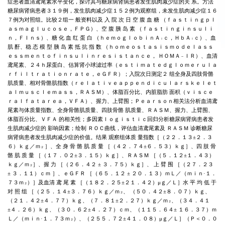
症患者血清鸢尾素水平变化
，
探讨其与糖尿病肾病患者发生肌肉减少症的关
系
。
方法
糖尿病肾病患者
３１９
例
，
发生肌肉减少症
１５２
例为观察组
，
未发生肌肉减少症
１６
７
例为对照组
。
比较
２
组一
般资料以及 入 院 次 日 空 腹 血 糖
（
ｆａｓｔｉｎｇｐｌ
ａｓｍａｇｌｕｃｏｓｅ
，
ＦＰＧ
）、
空 腹 胰 岛 素
（
ｆａｓｔｉｎｇｉｎｓｕｌｉ
ｎ
，
ＦＩｎｓ
）、
糖 化 血 红 蛋 白
（
ｈｅｍｏｇｌｏｂｉｎＡ
ｃ
，
ＨｂＡ
ｃ
）、
血
ｌ
ｌ
肌 酐
、
稳 态 模 型 胰 岛 素 抵 抗 指 数
（
ｈｏｍｅｏｓｔａｓｉｓｍｏｄｅｌ
ａｓｓ
ｅｓｓｍｅｎｔｏｆ
ｉｎｓｕｌｉｎｒｅｓｉｓｔａｎｃｅ
，
ＨＯＭＡ
ＩＲ
）、
血清
－
鸢尾素
、
２４ｈ
尿蛋白
、
估算肾小球滤过率
（
ｅｓｔｉｍａｔｅｄｇｌｏｍｅｒｕｌａ
ｒ
ｆｉｌｔｒａｔｉｏｎｒａｔｅ
，
ｅＧＦＲ
）；
入院次日测定
２
组全身及四肢骨骼
肌质量
、
相对骨骼肌指数
（
ｒｅｌａｔｉｖｅａｐｐｅｎｄｉｃｕｌａｒｓｋｅｌｅｔ
ａｌｍｕｓｃｌｅｍａｓｓ
，
ＲＡＳＭ
）、
体脂百分比
、
内脏脂肪
面积
（
ｖｉｓｃｅ
ｒａｌ
ｆａｔ
ａｒｅａ
，
ＶＦＡ
）、
握力
、
上臂围
；
Ｐｅａｒｓｏｎ
相关法分析血清鸢
尾素与体质量指数
、
全身骨骼肌质量
、
四肢骨骼
肌质量
、
ＲＡＳＭ
、
握力
、
上臂围
、
体脂百分比
、
ＶＦＡ
的相关性
；
多因素
ｌｏｇｉｓｔｉｃ
回归分析糖尿病肾病患者发
生肌肉减少症的
影响因素
；
绘制
ＲＯＣ
曲线
，
评估血清鸢尾素及
ＲＡＳＭ
诊断糖尿
病肾病患者发生肌肉减少症的价值
。
结果
观察组体质
量指数
［（
２２．１３±２．３
６
）
ｋｇ
／
ｍ
］、
全 身 骨 骼 肌 质 量
［（
４２．７４±６．５３
）
ｋｇ
］、
四 肢 骨
２
骼 肌 质 量
［（
１７．０２±３．１５
）
ｋｇ
］、
ＲＡＳＭ
［（
５．１２±１．４３
）
ｋｇ
／
ｍ
］、
握 力
［（
２６．４２ ± ３．７５
）
ｋｇ
］、
上 臂 围
［（
２７．２３
２
± ３．１１
）
ｃｍ
］、
ｅＧＦＲ
［（
６５．１２ ±
２０．１３
）
ｍＬ
／（
ｍｉｎ
·
１．
７３ｍ
）］
及血清 鸢 尾 素
［（
１８２．２５±２１．４２
）
μ
ｇ
／
Ｌ
］
水 平 均 低 于
２
对 照 组
［（
２５．１４±３．７６
）
ｋｇ
／
ｍ
、
（
５０．４２±８．０７
）
ｋｇ
、
２
（
２１．４２±４．７７
）
ｋｇ
、（
７．８１±２．２７
）
ｋｇ
／
ｍ
、（
３４．４１
２
±４．２６
）
ｋｇ
、（
３０．６２±４．２７
）
ｃｍ
、（
１１５．６４±
１６．３７
）
ｍ
Ｌ
／（
ｍｉｎ
·
１．７３ｍ
）、（
２５５．７２±４１．０８
）
μ
ｇ
／
Ｌ
］（
Ｐ
＜
０．０
２